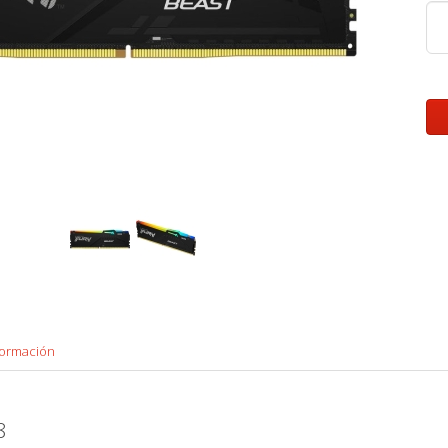
formación
8