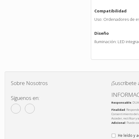
Compatibilidad
Uso: Ordenadores de es
Diseño
Iluminación: LED integr
Sobre Nosotros
¡Suscríbete 
INFORMAC
Síguenos en:
Responsable
: DUA
Finalidad
: Responde
Consentimiento del 
Acceder, rectificar y
Adicional
: Puede co
He leído y 