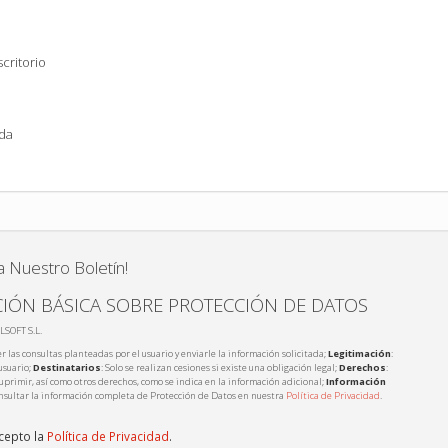
critorio
ada
a Nuestro Boletín!
IÓN BÁSICA SOBRE PROTECCIÓN DE DATOS
LSOFT S.L.
r las consultas planteadas por el usuario y enviarle la información solicitada;
Legitimación
:
usuario;
Destinatarios
: Solo se realizan cesiones si existe una obligación legal;
Derechos
:
 suprimir, así como otros derechos, como se indica en la información adicional;
Información
nsultar la información completa de Protección de Datos en nuestra
Política de Privacidad
.
acepto la
Política de Privacidad
.