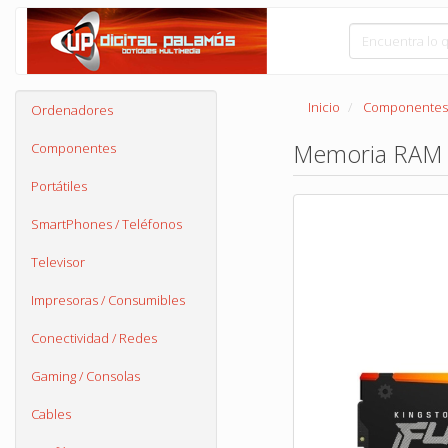
Inicio
Componentes
Ordenadores
Memoria RAM 
Componentes
Portátiles
SmartPhones / Teléfonos
Televisor
Impresoras / Consumibles
Conectividad / Redes
Gaming / Consolas
Cables