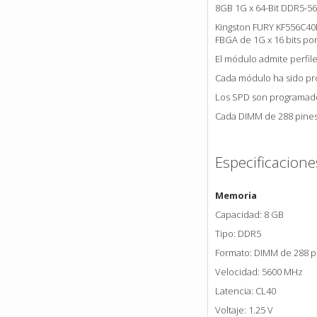
8GB 1G x 64-Bit
DDR5-56
Kingston FURY KF556C40B
FBGA de 1G x 16 bits po
El módulo admite perfil
Cada módulo ha sido pr
Los SPD son
programado
Cada DIMM de 288 pines
Especificacione
Memoria
Capacidad: 8 GB
Tipo: DDR5
Formato: DIMM de 288 p
Velocidad: 5600 MHz
Latencia: CL40
Voltaje: 1.25 V