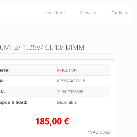
Identifícate
Contacto
Carrito
0MHz/ 1.25V/ CL40/ DIMM
arca:
KINGSTON
N:
KF556C40BBA-8
AN:
740617328608
sponibilidad:
Disponible
185,00 €
*IVA Incluido