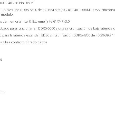
00 CL40 288-Pin DIMM
BA-8 es una DDR5-5600 de 1G x 64 bits (8 GB)
CL40 SDRAM (DRAM síncrona
r módulo.
es de memoria Intel® Extreme (Intel®
XMP) 3.0.
obado para funcionar en DDR5-5600 a una
sincronización de baja latencia d
 para la latencia estándar JEDEC sincronización DDR5-4800
de 40-39-39 a 1
 utiliza contacto dorado
dedos
s
ines