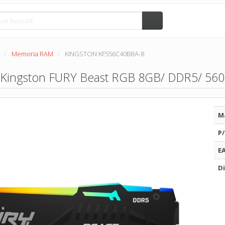
Memoria RAM
KINGSTON KF556C40BBA-8
Kingston FURY Beast RGB 8GB/ DDR5/ 560
M
P/
E
Di