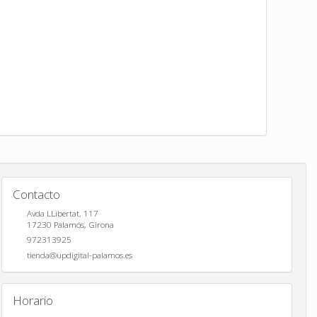
Contacto
Avda LLibertat, 117
17230
Palamós
,
Girona
972313925
tienda@updigital-palamos.es
Horario