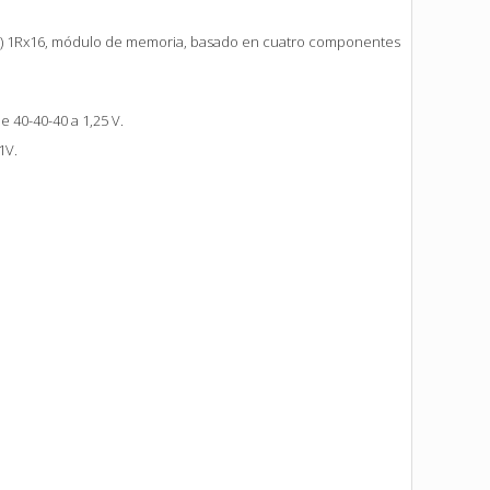
) 1Rx16, módulo de memoria,
basado en cuatro componentes
e 40-40-40 a 1,25 V.
,1V.