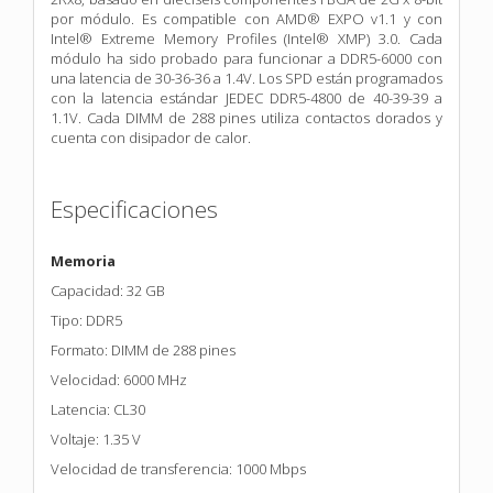
por módulo. Es compatible con AMD® EXPO v1.1 y con
Intel® Extreme Memory Profiles (Intel® XMP) 3.0. Cada
módulo ha sido probado para funcionar a DDR5-6000 con
una latencia de 30-36-36 a 1.4V. Los SPD están programados
con la latencia estándar JEDEC DDR5-4800 de 40-39-39 a
1.1V. Cada DIMM de 288 pines utiliza contactos dorados y
cuenta con disipador de calor.
Especificaciones
Memoria
Capacidad: 32 GB
Tipo: DDR5
Formato: DIMM de 288 pines
Velocidad: 6000 MHz
Latencia: CL30
Voltaje: 1.35 V
Velocidad de transferencia: 1000 Mbps