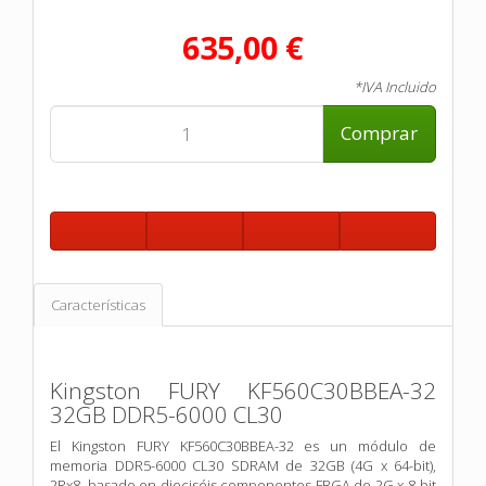
635,00 €
*IVA Incluido
Comprar
Características
Kingston FURY KF560C30BBEA-32
32GB DDR5-6000 CL30
El Kingston FURY KF560C30BBEA-32 es un módulo de
memoria DDR5-6000 CL30 SDRAM de 32GB (4G x 64-bit),
2Rx8, basado en dieciséis componentes FBGA de 2G x 8-bit