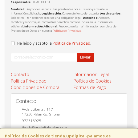
Responsable
: DUALSOFT S.L.
Finalidad
: Responder las consultas planteadas por el usuario y enviarle la
información solicitada;
Legitimación
: Consentimiento del usuario;
Destinatarios
:
Solo se realizan cesiones si existe una obligación legal;
Derechos
: Acceder,
rectificar y suprimir, así como otros derechos, como se indica en la información
adicional;
Información Adicional
: Puede consultar la información completa de
Protección de Datos en nuestra
Política de Privacidad
.
He leído y acepto la
Política de Privacidad
.
Enviar
Contacto
Información Legal
Política Privacidad
Política de Cookies
Condiciones de Compra
Formas de Pago
Contacto
Avda LLibertat, 117
17230
Palamós
,
Girona
972313925
tienda@updigital-palamos.es
Política de Cookies de tienda.updigital-palamos.es