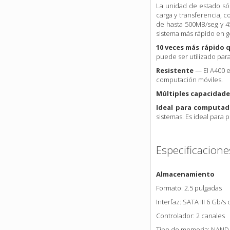
La unidad de estado sól
carga y transferencia, 
de hasta 500MB/seg y 45
sistema más rápido en g
10 veces más rápido 
puede ser utilizado par
Resistente
— El A400 e
computación móviles.
Múltiples capacidade
Ideal para computad
sistemas. Es ideal para 
Especificacione
Almacenamiento
Formato: 2.5 pulgadas
Interfaz: SATA III 6 Gb/s
Controlador: 2 canales
Tipo de memoria: NAND