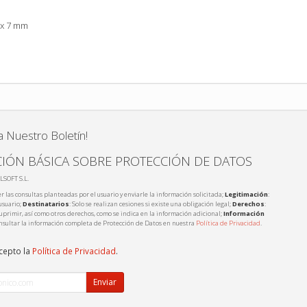
 x 7 mm
a Nuestro Boletín!
IÓN BÁSICA SOBRE PROTECCIÓN DE DATOS
LSOFT S.L.
r las consultas planteadas por el usuario y enviarle la información solicitada;
Legitimación
:
usuario;
Destinatarios
: Solo se realizan cesiones si existe una obligación legal;
Derechos
:
 suprimir, así como otros derechos, como se indica en la información adicional;
Información
nsultar la información completa de Protección de Datos en nuestra
Política de Privacidad
.
acepto la
Política de Privacidad
.
Enviar