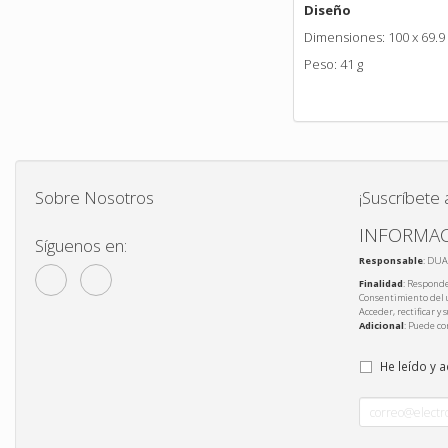
Diseño
Dimensiones: 100 x 69.9
Peso: 41 g
Sobre Nosotros
¡Suscríbete 
INFORMAC
Síguenos en:
Responsable
: DUA
Finalidad
: Responde
Consentimiento del 
Acceder, rectificar y
Adicional
: Puede co
He leído y 