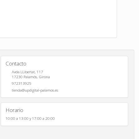
Contacto
Avda LLibertat, 117
17230
Palamós
,
Girona
972313925
tienda@updigital-palamos.es
Horario
10:00 a 13:00 y 17:00 a 20:00