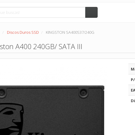
Discos Duros SSD
KINGSTON SA400S37/240G
ston A400 240GB/ SATA III
M
P/
E
Di