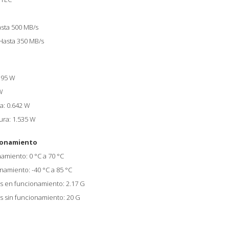
asta 500 MB/s
 Hasta 350 MB/s
195 W
W
: 0.642 W
ra: 1.535 W
ionamiento
miento: 0 °C a 70 °C
amiento: -40 °C a 85 °C
es en funcionamiento: 2.17 G
es sin funcionamiento: 20 G