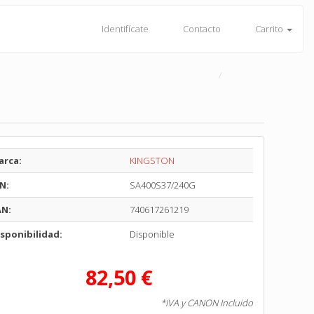
Identifícate
Contacto
Carrito
arca:
KINGSTON
N:
SA400S37/240G
AN:
740617261219
sponibilidad:
Disponible
82,50 €
*IVA y CANON Incluido