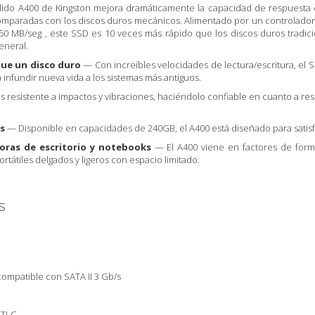
ido A400 de Kingston mejora dramáticamente la capacidad de respuesta de
comparadas con los discos duros mecánicos. Alimentado por un controlador 
0 MB/seg , este SSD es 10 veces más rápido que los discos duros tradicio
eneral.
que un disco duro
— Con increíbles
velocidades de lectura/escritura, el
a
infundir nueva vida a los sistemas más antiguos.
s resistente a impactos y vibraciones,
haciéndolo confiable en cuanto a re
s
— Disponible en capacidades de
240GB
, el A400 está diseñado para satis
oras de escritorio y notebooks
— El A400
viene en factores de form
portátiles delgados y
ligeros con espacio limitado.
s
 compatible con SATA II 3 Gb/s
 TLC