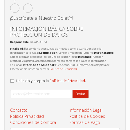
¡Suscríbete a Nuestro Boletín!
INFORMACIÓN BÁSICA SOBRE
PROTECCIÓN DE DATOS
Responsable
: DUALSOFT S.L.
Finalidad
: Responder las consultas planteadas por el usuario y enviarle la
información solicitada;
Legitimación
: Consentimiento del usuario;
Destinatarios
:
Solo se realizan cesiones si existe una obligación legal;
Derechos
: Acceder,
rectificar y suprimir, así como otros derechos, como se indica en la información
adicional;
Información Adicional
: Puede consultar la información completa de
Protección de Datos en nuestra
Política de Privacidad
.
He leído y acepto la
Política de Privacidad
.
Enviar
Contacto
Información Legal
Política Privacidad
Política de Cookies
Condiciones de Compra
Formas de Pago