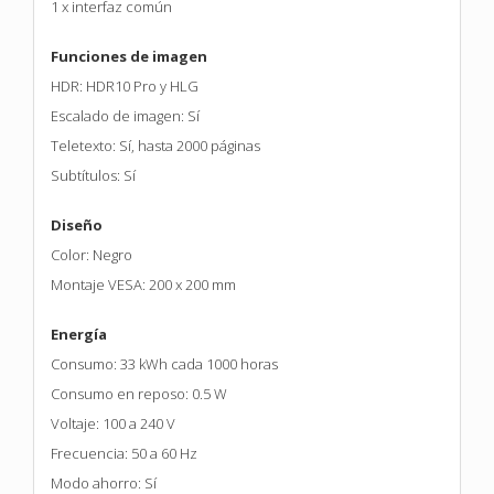
1 x interfaz común
Funciones de imagen
HDR: HDR10 Pro y HLG
Escalado de imagen: Sí
Teletexto: Sí, hasta 2000 páginas
Subtítulos: Sí
Diseño
Color: Negro
Montaje VESA: 200 x 200 mm
Energía
Consumo: 33 kWh cada 1000 horas
Consumo en reposo: 0.5 W
Voltaje: 100 a 240 V
Frecuencia: 50 a 60 Hz
Modo ahorro: Sí