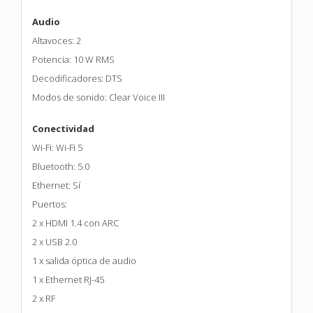
Audio
Altavoces: 2
Potencia: 10 W RMS
Decodificadores: DTS
Modos de sonido: Clear Voice III
Conectividad
Wi-Fi: Wi-Fi 5
Bluetooth: 5.0
Ethernet: Sí
Puertos:
2 x HDMI 1.4 con ARC
2 x USB 2.0
1 x salida óptica de audio
1 x Ethernet RJ-45
2 x RF