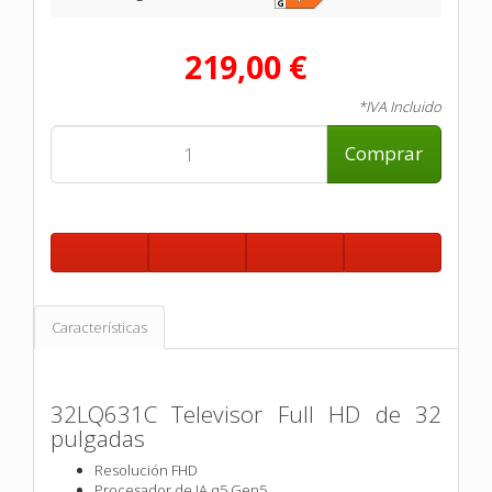
219,00 €
*IVA Incluido
Comprar
Características
32LQ631C Televisor Full HD de 32
pulgadas
Resolución FHD
Procesador de IA α5 Gen5