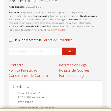
PROTECCIÓN DE DATOS
Responsable
: DUALSOFT S.L.
Finalidad
: Responder las consultas planteadas por el usuario y enviarle la
información solicitada;
Legitimación
: Consentimiento del usuario;
Destinatarios
:
Solo se realizan cesiones si existe una obligación legal;
Derechos
: Acceder,
rectificar y suprimir, así como otros derechos, como se indica en la información
adicional;
Información Adicional
: Puede consultar la información completa de
Protección de Datos en nuestra
Política de Privacidad
.
He leído y acepto la
Política de Privacidad
.
Enviar
Contacto
Información Legal
Política Privacidad
Política de Cookies
Condiciones de Compra
Formas de Pago
Contacto
Avda LLibertat, 117
17230
Palamós
,
Girona
972313925
tienda@updigital-palamos.es