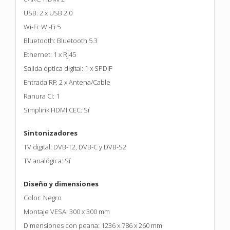
USB: 2 x USB 2.0
Wi-Fi: Wi-Fi 5
Bluetooth: Bluetooth 5.3
Ethernet: 1 x RJ45
Salida óptica digital: 1 x SPDIF
Entrada RF: 2 x Antena/Cable
Ranura CI: 1
Simplink HDMI CEC: Sí
Sintonizadores
TV digital: DVB-T2, DVB-C y DVB-S2
TV analógica: Sí
Diseño y dimensiones
Color: Negro
Montaje VESA: 300 x 300 mm
Dimensiones con peana: 1236 x 786 x 260 mm