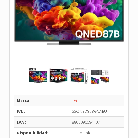
Marca:
LG
P/N:
55QNED87B6A.AEU
EAN:
8806096694107
Disponibilidad:
Disponible