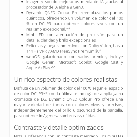
Imagen y sonido mejorados mediante IA gracias al
procesador de IA alpha 8 Gen3.
Dynamic QNED Colour Pro reemplaza los puntos
cuánticos, ofreciendo un volumen de color del 100
% en DCI-P3 para obtener colores vivos con un
realismo excepcional.**
Mini LED con atenuación de precisión para un
detalle, claridad y brillo excepcionales.
Películas y juegos inmersivos con Dolby Vision, hasta
144 Hz VRR y AMD FreeSync Premium®.^
webOS, galardonado con varios premios, incluye
Google Gemini, Microsoft Copilot, Google Cast y
Apple AirPlay.^^
Un rico espectro de colores realistas
Disfruta de un volumen de color del 100 % según el espacio
de color DCI-P3** con la última tecnología de amplia gama
cromática de LG. Dynamic QNED Colour Pro ofrece una
mayor variedad de tonos con colores vivos y precisos,
independientemente del brillo u oscuridad de la pantalla,
para obtener imágenes asombrosas y nítidas.
Contraste y detalle optimizados
Nota la diferencia con un contraste mejorado. Los mini LED