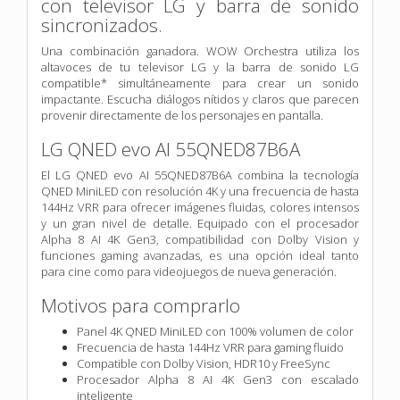
con televisor LG y barra de sonido
sincronizados.
Una combinación ganadora. WOW Orchestra utiliza los
altavoces de tu televisor LG y la barra de sonido LG
compatible* simultáneamente para crear un sonido
impactante. Escucha diálogos nítidos y claros que parecen
provenir directamente de los personajes en pantalla.
LG QNED evo AI 55QNED87B6A
El LG QNED evo AI 55QNED87B6A combina la tecnología
QNED MiniLED con resolución 4K y una frecuencia de hasta
144Hz VRR para ofrecer imágenes fluidas, colores intensos
y un gran nivel de detalle. Equipado con el procesador
Alpha 8 AI 4K Gen3, compatibilidad con Dolby Vision y
funciones gaming avanzadas, es una opción ideal tanto
para cine como para videojuegos de nueva generación.
Motivos para comprarlo
Panel 4K QNED MiniLED con 100% volumen de color
Frecuencia de hasta 144Hz VRR para gaming fluido
Compatible con Dolby Vision, HDR10 y FreeSync
Procesador Alpha 8 AI 4K Gen3 con escalado
inteligente