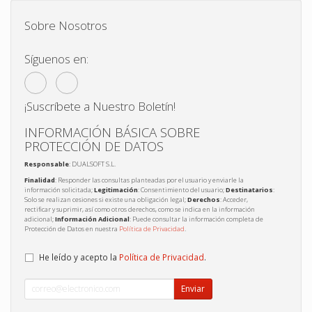
Sobre Nosotros
Síguenos en:
¡Suscríbete a Nuestro Boletín!
INFORMACIÓN BÁSICA SOBRE
PROTECCIÓN DE DATOS
Responsable
: DUALSOFT S.L.
Finalidad
: Responder las consultas planteadas por el usuario y enviarle la
información solicitada;
Legitimación
: Consentimiento del usuario;
Destinatarios
:
Solo se realizan cesiones si existe una obligación legal;
Derechos
: Acceder,
rectificar y suprimir, así como otros derechos, como se indica en la información
adicional;
Información Adicional
: Puede consultar la información completa de
Protección de Datos en nuestra
Política de Privacidad
.
He leído y acepto la
Política de Privacidad
.
Enviar