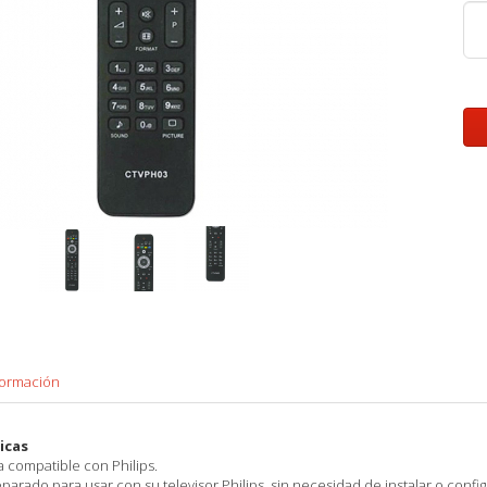
formación
icas
 compatible con Philips.
arado para usar con su televisor Philips, sin necesidad de instalar o confi