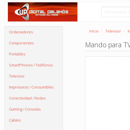
Inicio
Televisor
M
Ordenadores
Mando para TV
Componentes
Portátiles
SmartPhones / Teléfonos
Televisor
Impresoras / Consumibles
Conectividad / Redes
Gaming / Consolas
Cables