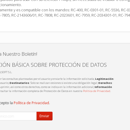
ncionamiento.
amente y es compatible con los mandos: RC-400, RC-0301-01, RC-5536, RC-03
-7805, RC-2143606/01, RC-7808, RC-2023601, RC-7959, RC-2034301-01, RC-794
a Nuestro Boletín!
IÓN BÁSICA SOBRE PROTECCIÓN DE DATOS
LSOFT S.L.
r las consultas planteadas por el usuario y enviarle la información solicitada;
Legitimación
:
usuario;
Destinatarios
: Solo se realizan cesiones si existe una obligación legal;
Derechos
:
 suprimir, así como otros derechos, como se indica en la información adicional;
Información
nsultar la información completa de Protección de Datos en nuestra
Política de Privacidad
.
acepto la
Política de Privacidad
.
Enviar