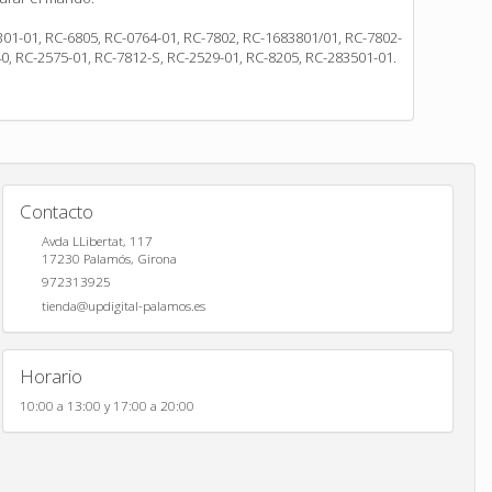
01-01, RC-6805, RC-0764-01, RC-7802, RC-1683801/01, RC-7802-
0, RC-2575-01, RC-7812-S, RC-2529-01, RC-8205, RC-283501-01.
Contacto
Avda LLibertat, 117
17230
Palamós
,
Girona
972313925
tienda@updigital-palamos.es
Horario
10:00 a 13:00 y 17:00 a 20:00