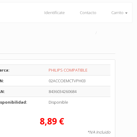
Identifícate
Contacto
Carrito
arca:
PHILIPS COMPATIBLE
N:
02ACCOEMCTVPH03
AN:
8436034260684
sponibilidad:
Disponible
8,89 €
*IVA Incluido