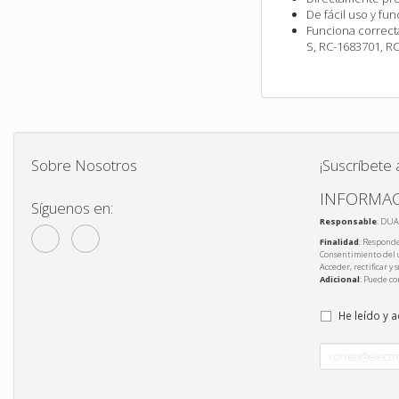
De fácil uso y fu
Funciona correct
S, RC-1683701, RC
Sobre Nosotros
¡Suscríbete 
INFORMAC
Síguenos en:
Responsable
: DUA
Finalidad
: Responde
Consentimiento del 
Acceder, rectificar y
Adicional
: Puede co
He leído y 