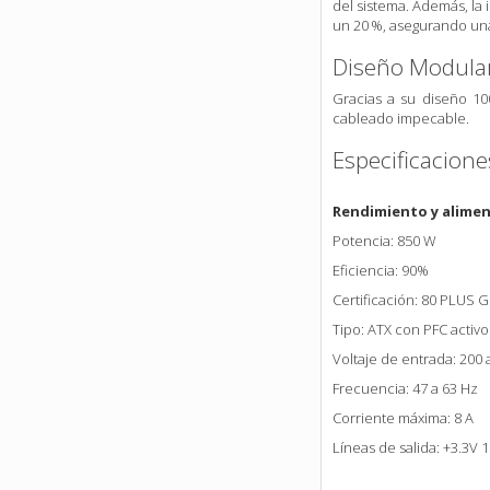
del sistema. Además, la 
un 20 %, asegurando una 
Diseño Modular
Gracias a su diseño 100
cableado impecable.
Especificacione
Rendimiento y alime
Potencia: 850 W
Eficiencia: 90%
Certificación: 80 PLUS G
Tipo: ATX con PFC activo
Voltaje de entrada: 200 
Frecuencia: 47 a 63 Hz
Corriente máxima: 8 A
Líneas de salida: +3.3V 