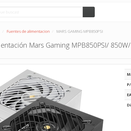
Fuentes de alimentacion
MARS GAMING MPB850PSI
mentación Mars Gaming MPB850PSI/ 850W/ V
M
P/
E
Di