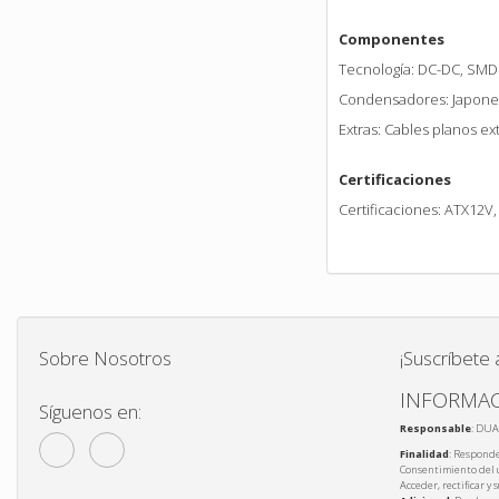
Componentes
Tecnología: DC-DC, SMD
Condensadores: Japone
Extras: Cables planos ext
Certificaciones
Certificaciones: ATX12V
Sobre Nosotros
¡Suscríbete 
INFORMAC
Síguenos en:
Responsable
: DUA
Finalidad
: Responde
Consentimiento del 
Acceder, rectificar y