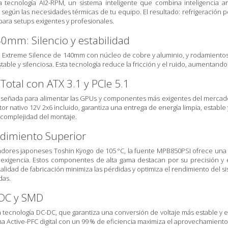
 tecnología AI2-RPM, un sistema inteligente que combina inteligencia ar
r según las necesidades térmicas de tu equipo. El resultado: refrigeración 
para setups exigentes y profesionales.
40mm: Silencio y estabilidad
 SI Extreme Silence de 140mm con núcleo de cobre y aluminio, y rodamientos 
table y silenciosa. Esta tecnología reduce la fricción y el ruido, aumentando 
Total con ATX 3.1 y PCIe 5.1
iseñada para alimentar las GPUs y componentes más exigentes del mercado
tor nativo 12V 2x6 incluido, garantiza una entrega de energía limpia, establ
 complejidad del montaje.
ndimiento Superior
ores japoneses Toshin Kyogo de 105 °C, la fuente MPB850PSI ofrece una d
exigencia. Estos componentes de alta gama destacan por su precisión y ef
calidad de fabricación minimiza las pérdidas y optimiza el rendimiento del 
das.
-DC y SMD
tecnología DC-DC, que garantiza una conversión de voltaje más estable y 
ma Active-PFC digital con un 99 % de eficiencia maximiza el aprovechamient