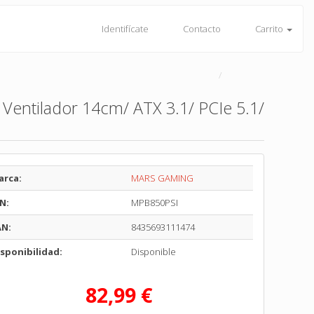
Identifícate
Contacto
Carrito
entilador 14cm/ ATX 3.1/ PCIe 5.1/
arca:
MARS GAMING
N:
MPB850PSI
AN:
8435693111474
sponibilidad:
Disponible
82,99 €