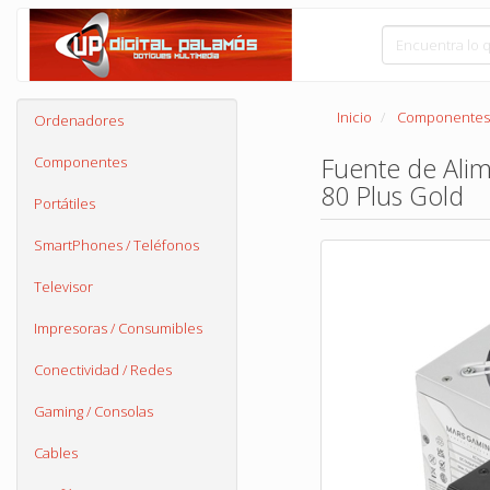
Inicio
Componentes
Ordenadores
Fuente de Ali
Componentes
80 Plus Gold
Portátiles
SmartPhones / Teléfonos
Televisor
Impresoras / Consumibles
Conectividad / Redes
Gaming / Consolas
Cables