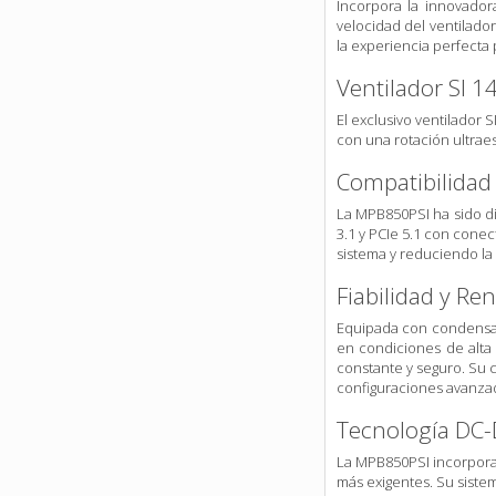
Incorpora la innovadora
velocidad del ventilado
la experiencia perfecta 
Ventilador SI 1
El exclusivo ventilador
con una rotación ultraes
Compatibilidad 
La MPB850PSI ha sido d
3.1 y PCIe 5.1 con conec
sistema y reduciendo la
Fiabilidad y Re
Equipada con condensad
en condiciones de alta 
constante y seguro. Su 
configuraciones avanza
Tecnología DC
La MPB850PSI incorpora 
más exigentes. Su siste