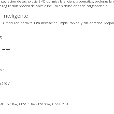
integración de tecnología SMD optimiza la eficiencia operativa, prolonga la 
regulación precisa del voltaje incluso en situaciones de carga variable.
 Inteligente
 % modular, permite una instalación limpia, rápida y sin enredos. Mejora 
s
ntación
old
a 240 V
18A, +5V 18A, +12V 70.8A, -12V 0.3A, +5VSB 2.5A