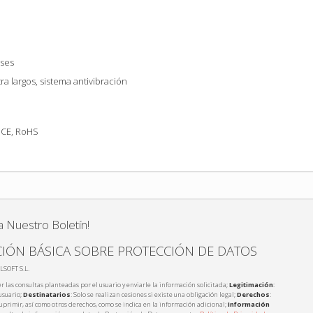
ses
ra largos, sistema antivibración
, CE, RoHS
a Nuestro Boletín!
IÓN BÁSICA SOBRE PROTECCIÓN DE DATOS
LSOFT S.L.
r las consultas planteadas por el usuario y enviarle la información solicitada;
Legitimación
:
usuario;
Destinatarios
: Solo se realizan cesiones si existe una obligación legal;
Derechos
:
 suprimir, así como otros derechos, como se indica en la información adicional;
Información