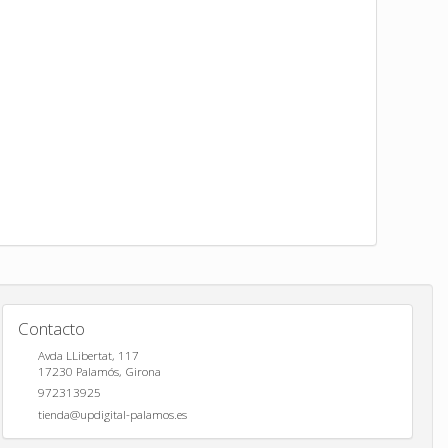
Contacto
Avda LLibertat, 117
17230
Palamós
,
Girona
972313925
tienda@updigital-palamos.es