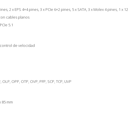
nes, 2 x EPS 4+4 pines, 3 x PCIe 6+2 pines, 5 x SATA, 3 x Molex 4 pines, 1 x 1
con cables planos
PCIe 5.1
control de velocidad
, OLP, OPP, OTP, OVP, PFP, SCP, TCP, UVP
 x 85 mm