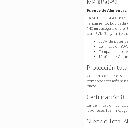
MPB850PSI
Fuente de Alimentac
La MPB850PSI es una fue
rendimiento. Equipada 
140mm, asegura una entr
para PCIe 5.1 garantiza 
850W de potenci
Certificación 80
Compatible con AT
10 años de Garan
Protección tota
Con un completo siste
componentes más sensibl
plazo.
Certificación 8
La certificación 80PLU
japoneses Toshin Kyogo 
Silencio Total 