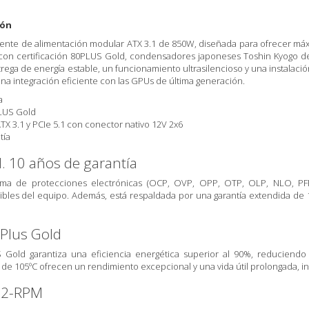
ión
nte de alimentación modular ATX 3.1 de 850W, diseñada para ofrecer máxima
con certificación 80PLUS Gold, condensadores japoneses Toshin Kyogo de 
ega de energía estable, un funcionamiento ultrasilencioso y una instalació
una integración eficiente con las GPUs de última generación.
a
PLUS Gold
X 3.1 y PCIe 5.1 con conector nativo 12V 2x6
tía
l. 10 años de garantía
ma de protecciones electrónicas (OCP, OVP, OPP, OTP, OLP, NLO, PFP,
es del equipo. Además, está respaldada por una garantía extendida de 10
0Plus Gold
S Gold garantiza una eficiencia energética superior al 90%, reducien
de 105ºC ofrecen un rendimiento excepcional y una vida útil prolongada, in
AI2-RPM