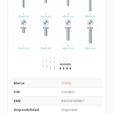
Marca:
TOOQ
P/N:
SSK4820
EAN:
8433281009837
Disponibilidad:
Disponible