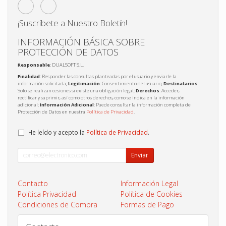
¡Suscríbete a Nuestro Boletín!
INFORMACIÓN BÁSICA SOBRE
PROTECCIÓN DE DATOS
Responsable
: DUALSOFT S.L.
Finalidad
: Responder las consultas planteadas por el usuario y enviarle la
información solicitada;
Legitimación
: Consentimiento del usuario;
Destinatarios
:
Solo se realizan cesiones si existe una obligación legal;
Derechos
: Acceder,
rectificar y suprimir, así como otros derechos, como se indica en la información
adicional;
Información Adicional
: Puede consultar la información completa de
Protección de Datos en nuestra
Política de Privacidad
.
He leído y acepto la
Política de Privacidad
.
Enviar
Contacto
Información Legal
Política Privacidad
Política de Cookies
Condiciones de Compra
Formas de Pago