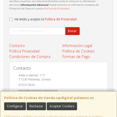
rectificar y suprimir, así como otros derechos, como se indica en la información
adicional;
Información Adicional
: Puede consultar la información completa de
Protección de Datos en nuestra
Política de Privacidad
.
He leído y acepto la
Política de Privacidad
.
Enviar
Contacto
Información Legal
Política Privacidad
Política de Cookies
Condiciones de Compra
Formas de Pago
Contacto
Avda LLibertat, 117
17230
Palamós
,
Girona
972313925
tienda@updigital-palamos.es
Política de Cookies de tienda.updigital-palamos.es
Configurar
Rechazar
Aceptar Cookies
Horario
10:00 a 13:00 y 17:00 a 20:00
Utilizamos cookies propias y de terceros para mejorar nuestros