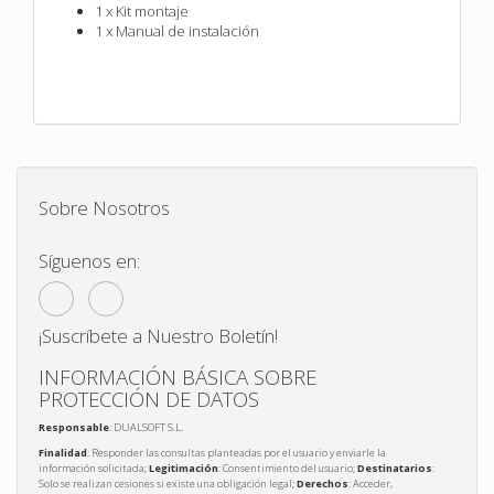
1 x Kit montaje
1 x Manual de instalación
Sobre Nosotros
Síguenos en:
¡Suscríbete a Nuestro Boletín!
INFORMACIÓN BÁSICA SOBRE
PROTECCIÓN DE DATOS
Responsable
: DUALSOFT S.L.
Finalidad
: Responder las consultas planteadas por el usuario y enviarle la
información solicitada;
Legitimación
: Consentimiento del usuario;
Destinatarios
:
Solo se realizan cesiones si existe una obligación legal;
Derechos
: Acceder,