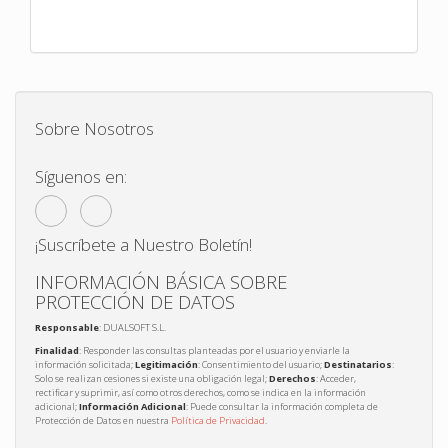
Sobre Nosotros
Síguenos en:
¡Suscríbete a Nuestro Boletín!
INFORMACIÓN BÁSICA SOBRE
PROTECCIÓN DE DATOS
Responsable
: DUALSOFT S.L.
Finalidad
: Responder las consultas planteadas por el usuario y enviarle la
información solicitada;
Legitimación
: Consentimiento del usuario;
Destinatarios
:
Solo se realizan cesiones si existe una obligación legal;
Derechos
: Acceder,
rectificar y suprimir, así como otros derechos, como se indica en la información
adicional;
Información Adicional
: Puede consultar la información completa de
Protección de Datos en nuestra
Política de Privacidad
.