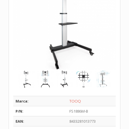
Marca:
TOOQ
P/N:
FS1886M-B
EAN:
8433281013773