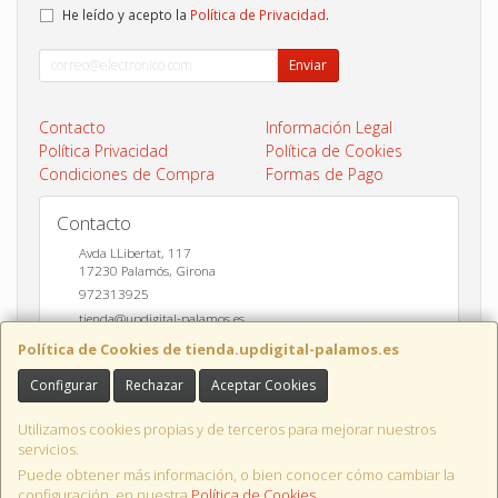
He leído y acepto la
Política de Privacidad
.
Enviar
Contacto
Información Legal
Política Privacidad
Política de Cookies
Condiciones de Compra
Formas de Pago
Contacto
Avda LLibertat, 117
17230
Palamós
,
Girona
972313925
tienda@updigital-palamos.es
Política de Cookies de tienda.updigital-palamos.es
Configurar
Rechazar
Aceptar Cookies
Horario
10:00 a 13:00 y 17:00 a 20:00
Utilizamos cookies propias y de terceros para mejorar nuestros
servicios.
Puede obtener más información, o bien conocer cómo cambiar la
configuración, en nuestra
Política de Cookies
.