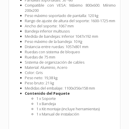
Compatible con VESA: Máximo 800x600. Mínimo
200x200
Peso máximo soportado de pantalla: 120 kg
Rango de ajuste de altura del soporte: 1600-1725 mm
Ancho del soporte: 1067 mm
Bandeja inferior multiusos
Medida de bandejas: Inferior 1047x192 mm
Peso máximo de la bandeja: 10 Kg
Distancia entre ruedas: 1057x801 mm
Ruedas con sistema de bloqueo
Ruedas de 75 mm
Sistema de organización de cables
Material: Aluminio, Acero
Color: Gris
Peso neto: 19,38 kg.
Peso bruto: 21 kg
Medidas del embalaje: 1100x356x158 mm
Contenido del Paquete
1 x Soporte
1 x Bandeja
1 x Kit montaje (incluye herramientas)
1 x Manual de instalación