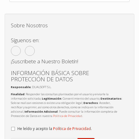
Sobre Nosotros
Síguenos en:
¡Suscríbete a Nuestro Boletín!
INFORMACIÓN BÁSICA SOBRE
PROTECCIÓN DE DATOS
Responsable
: DUALSOFT S.L.
Finalidad
: Responder las consultas planteadas por el usuario y enviarle la
información solicitada;
Legitimación
: Consentimiento del usuario;
Destinatarios
:
Solo se realizan cesiones si existe una obligación legal;
Derechos
: Acceder,
rectificar y suprimir, así como otros derechos, como se indica en la información
adicional;
Información Adicional
: Puede consultar la información completa de
Protección de Datos en nuestra
Política de Privacidad
.
He leído y acepto la
Política de Privacidad
.