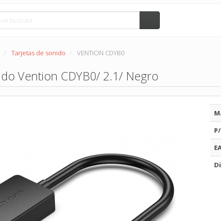
Tarjetas de sonido
VENTION CDYB0
ido Vention CDYB0/ 2.1/ Negro
M
P/
E
Di