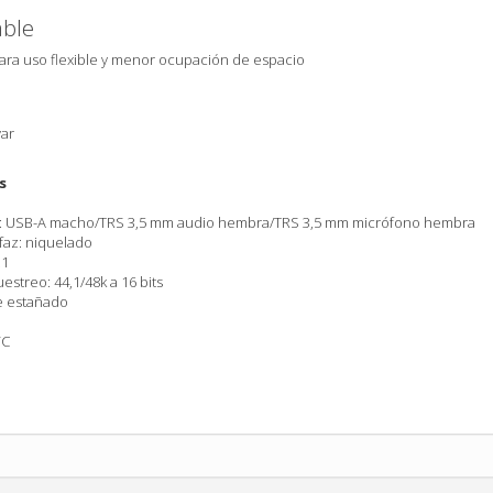
ble
ara uso flexible y menor ocupación de espacio
var
s
r: USB-A macho/TRS 3,5 mm audio hembra/TRS 3,5 mm micrófono hembra
faz: niquelado
.1
streo: 44,1/48k a 16 bits
e estañado
VC