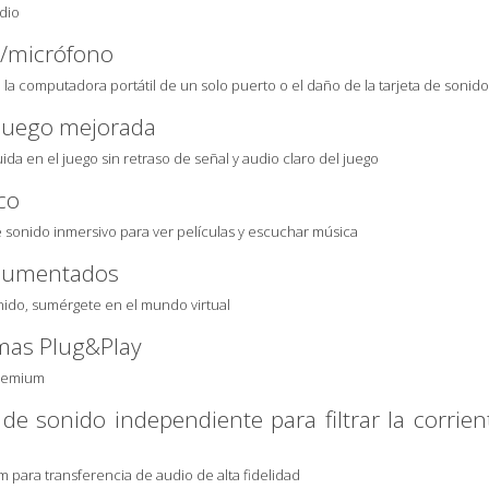
dio
r/micrófono
la computadora portátil de un solo puerto o el daño de la tarjeta de sonido 
 juego mejorada
da en el juego sin retraso de señal y audio claro del juego
co
e sonido inmersivo para ver películas y escuchar música
 aumentados
onido, sumérgete en el mundo virtual
emas Plug&Play
premium
 de sonido independiente para filtrar la corrien
 para transferencia de audio de alta fidelidad