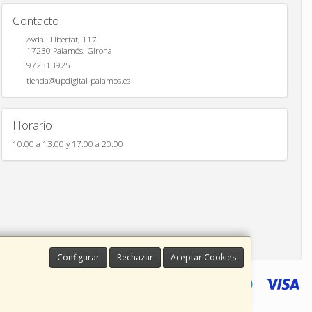
Contacto
Avda LLibertat, 117
17230
Palamós
,
Girona
972313925
tienda@updigital-palamos.es
Horario
10:00 a 13:00 y 17:00 a 20:00
Configurar
Rechazar
Aceptar Cookies