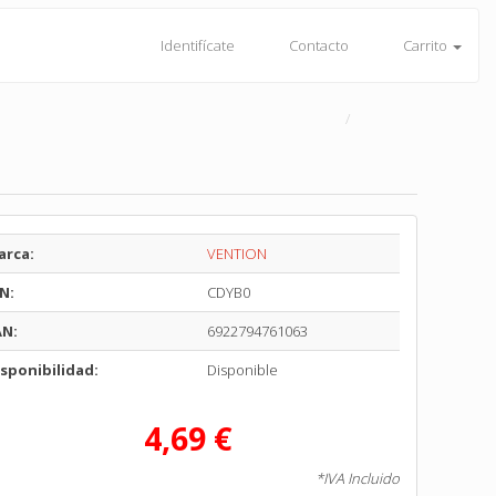
Identifícate
Contacto
Carrito
arca:
VENTION
N:
CDYB0
AN:
6922794761063
sponibilidad:
Disponible
4,69 €
*IVA Incluido