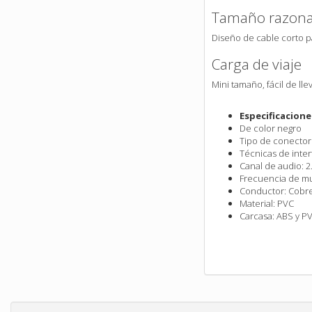
Tamaño razona
Diseño de cable corto p
Carga de viaje
Mini tamaño, fácil de lle
Especificacione
De color negro
Tipo de conecto
Técnicas de inter
Canal de audio: 2
Frecuencia de mue
Conductor: Cobr
Material: PVC
Carcasa: ABS y P