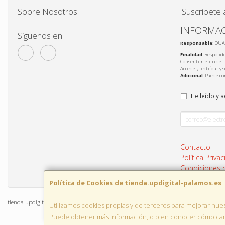
Sobre Nosotros
¡Suscríbete 
INFORMAC
Síguenos en:
Responsable
: DUA
Finalidad
: Responde
Consentimiento del 
Acceder, rectificar y
Adicional
: Puede co
He leído y 
Contacto
Política Priva
Condiciones
Política de Cookies de tienda.updigital-palamos.es
tienda.updigital-palamos.es © 2026
Utilizamos cookies propias y de terceros para mejorar nues
Puede obtener más información, o bien conocer cómo camb