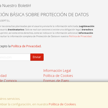
a Nuestro Boletín!
IÓN BÁSICA SOBRE PROTECCIÓN DE DATOS
LSOFT S.L.
r las consultas planteadas por el usuario y enviarle la información solicitada;
Legitimación
:
usuario;
Destinatarios
: Solo se realizan cesiones si existe una obligación legal;
Derechos
:
 suprimir, así como otros derechos, como se indica en la información adicional;
Información
nsultar la información completa de Protección de Datos en nuestra
Política de Privacidad
.
acepto la
Política de Privacidad
.
Enviar
Información Legal
cidad
Política de Cookies
 de Compra
Formas de Pago
tros servicios.
, , , , España. - C.I.F.: B17975095 - Tfno:
iar la configuración, en nuestra
Política de Cookies
.