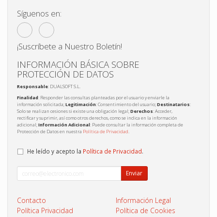
Síguenos en:
¡Suscríbete a Nuestro Boletín!
INFORMACIÓN BÁSICA SOBRE
PROTECCIÓN DE DATOS
Responsable
: DUALSOFT S.L.
Finalidad
: Responder las consultas planteadas por el usuario y enviarle la
información solicitada;
Legitimación
: Consentimiento del usuario;
Destinatarios
:
Solo se realizan cesiones si existe una obligación legal;
Derechos
: Acceder,
rectificar y suprimir, así como otros derechos, como se indica en la información
adicional;
Información Adicional
: Puede consultar la información completa de
Protección de Datos en nuestra
Política de Privacidad
.
He leído y acepto la
Política de Privacidad
.
Enviar
Contacto
Información Legal
Política Privacidad
Política de Cookies