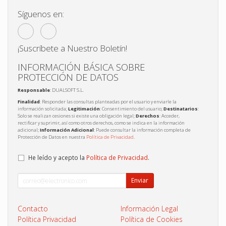
Síguenos en:
¡Suscríbete a Nuestro Boletín!
INFORMACIÓN BÁSICA SOBRE
PROTECCIÓN DE DATOS
Responsable
: DUALSOFT S.L.
Finalidad
: Responder las consultas planteadas por el usuario y enviarle la
información solicitada;
Legitimación
: Consentimiento del usuario;
Destinatarios
:
Solo se realizan cesiones si existe una obligación legal;
Derechos
: Acceder,
rectificar y suprimir, así como otros derechos, como se indica en la información
adicional;
Información Adicional
: Puede consultar la información completa de
Protección de Datos en nuestra
Política de Privacidad
.
He leído y acepto la
Política de Privacidad
.
Enviar
Contacto
Información Legal
Política Privacidad
Política de Cookies