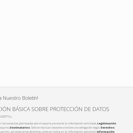
a Nuestro Boletín!
IÓN BÁSICA SOBRE PROTECCIÓN DE DATOS
LSOFT S.L.
r las consultas planteadas por el usuario y enviarle la información solicitada;
Legitimación
:
usuario;
Destinatarios
: Solo se realizan cesiones si existe una obligación legal;
Derechos
:
 suprimir, así como otros derechos, como se indica en la información adicional;
Información