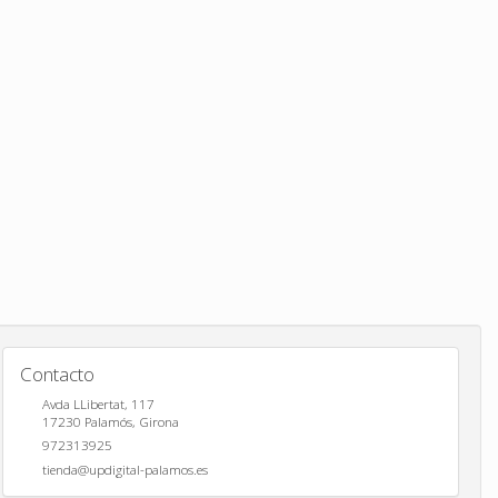
Contacto
Avda LLibertat, 117
17230
Palamós
,
Girona
972313925
tienda@updigital-palamos.es