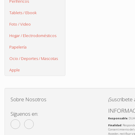
Periféricos
Tablets / Ebook
Foto / Video
Hogar / Electrodomésticos
Papelería
Ocio / Deportes / Mascotas
Apple
Sobre Nosotros
¡Suscríbete 
INFORMAC
Síguenos en:
Responsable
: DUA
Finalidad
: Responde
Consentimiento del 
Acceder, rectificar y