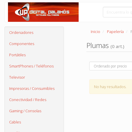
Inicio
Papelería
Ordenadores
Plumas
Componentes
(0 art.)
Portátiles
SmartPhones / Teléfonos
Televisor
No hay resultados.
Impresoras / Consumibles
Conectividad / Redes
Gaming / Consolas
Cables