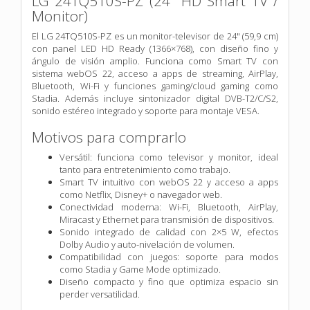
LG 24TQ510S-PZ (24" HD Smart TV /
Monitor)
El LG 24TQ510S-PZ es un monitor-televisor de 24" (59,9 cm)
con panel LED HD Ready (1366×768), con diseño fino y
ángulo de visión amplio. Funciona como Smart TV con
sistema webOS 22, acceso a apps de streaming, AirPlay,
Bluetooth, Wi-Fi y funciones gaming/cloud gaming como
Stadia. Además incluye sintonizador digital DVB-T2/C/S2,
sonido estéreo integrado y soporte para montaje VESA.
Motivos para comprarlo
Versátil: funciona como televisor y monitor, ideal
tanto para entretenimiento como trabajo.
Smart TV intuitivo con webOS 22 y acceso a apps
como Netflix, Disney+ o navegador web.
Conectividad moderna: Wi-Fi, Bluetooth, AirPlay,
Miracast y Ethernet para transmisión de dispositivos.
Sonido integrado de calidad con 2×5 W, efectos
Dolby Audio y auto-nivelación de volumen.
Compatibilidad con juegos: soporte para modos
como Stadia y Game Mode optimizado.
Diseño compacto y fino que optimiza espacio sin
perder versatilidad.