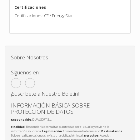
Certificaciones
Certificaciones: CE / Energy Star
Sobre Nosotros
Síguenos en:
¡Suscríbete a Nuestro Boletín!
INFORMACIÓN BÁSICA SOBRE
PROTECCIÓN DE DATOS
Responsable
: DUALSOFT S.L.
Finalidad
: Responder las consultas planteadas por el usuario y enviarle la
información solicitada;
Legitimación
: Consentimiento del usuario;
Destinatarios
:
Solo se realizan cesiones si existe una obligación legal;
Derechos
: Acceder,
rectificar y suprimir, así como otros derechos, como se indica en la información