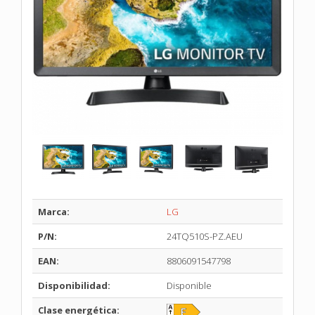
Marca:
LG
P/N:
24TQ510S-PZ.AEU
EAN:
8806091547798
Disponibilidad:
Disponible
Clase energética: