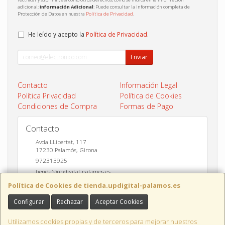
adicional;
Información Adicional
: Puede consultar la información completa de
Protección de Datos en nuestra
Política de Privacidad
.
He leído y acepto la
Política de Privacidad
.
Enviar
Contacto
Información Legal
Política Privacidad
Política de Cookies
Condiciones de Compra
Formas de Pago
Contacto
Avda LLibertat, 117
17230
Palamós
,
Girona
972313925
tienda@updigital-palamos.es
Política de Cookies de tienda.updigital-palamos.es
Configurar
Rechazar
Aceptar Cookies
Horario
10:00 a 13:00 y 17:00 a 20:00
Utilizamos cookies propias y de terceros para mejorar nuestros