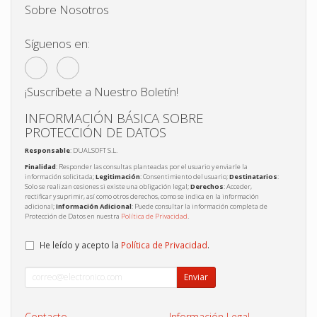
Sobre Nosotros
Síguenos en:
¡Suscríbete a Nuestro Boletín!
INFORMACIÓN BÁSICA SOBRE
PROTECCIÓN DE DATOS
Responsable
: DUALSOFT S.L.
Finalidad
: Responder las consultas planteadas por el usuario y enviarle la
información solicitada;
Legitimación
: Consentimiento del usuario;
Destinatarios
:
Solo se realizan cesiones si existe una obligación legal;
Derechos
: Acceder,
rectificar y suprimir, así como otros derechos, como se indica en la información
adicional;
Información Adicional
: Puede consultar la información completa de
Protección de Datos en nuestra
Política de Privacidad
.
He leído y acepto la
Política de Privacidad
.
Enviar
Contacto
Información Legal