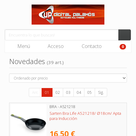
Menú
Acceso
Contacto
0
Novedades
(39 art.)
Ant.
01
02
03
04
05
Sig.
BRA - A521218
Sarten Bra Life A521218/ Ø18cm/ Apta
para Inducción
16,50 €