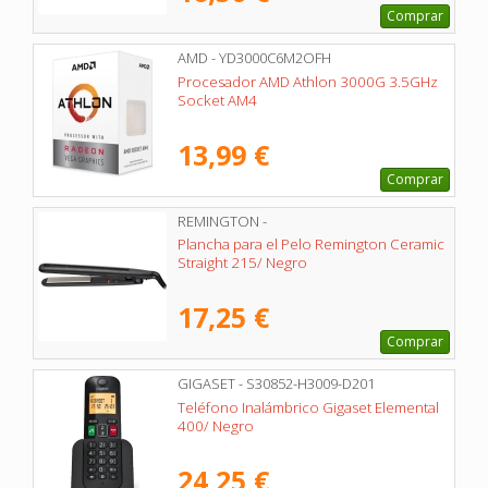
Comprar
AMD - YD3000C6M2OFH
Procesador AMD Athlon 3000G 3.5GHz
Socket AM4
13,99 €
Comprar
REMINGTON -
Plancha para el Pelo Remington Ceramic
Straight 215/ Negro
17,25 €
Comprar
GIGASET - S30852-H3009-D201
Teléfono Inalámbrico Gigaset Elemental
400/ Negro
24,25 €