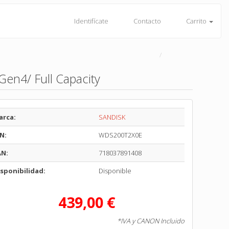
Identifícate
Contacto
Carrito
en4/ Full Capacity
arca:
SANDISK
N:
WDS200T2X0E
AN:
718037891408
sponibilidad:
Disponible
439,00 €
*IVA y CANON Incluido