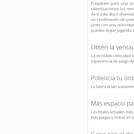
Prepárate para una ve
ralentizaciones, los re
de ti. Este disco diseña
un rendimiento de prim
junto con una velocidad
puedas seguir jugando, 
Obtén la ventaj
La increíble velocidad 
experiencia de juego de
Potencia tu or
La latencia tan sumament
Más espacio pa
Los títulos actuales m
más juegos y entrar en a