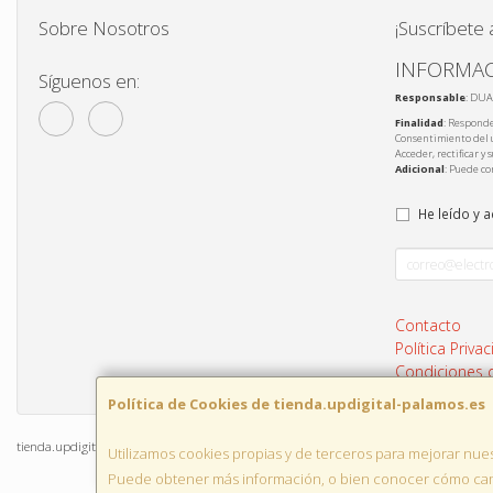
Sobre Nosotros
¡Suscríbete 
INFORMAC
Síguenos en:
Responsable
: DUA
Finalidad
: Responde
Consentimiento del 
Acceder, rectificar y
Adicional
: Puede co
He leído y 
Contacto
Política Priva
Condiciones
Política de Cookies de tienda.updigital-palamos.es
tienda.updigital-palamos.es © 2026
Utilizamos cookies propias y de terceros para mejorar nues
Puede obtener más información, o bien conocer cómo camb