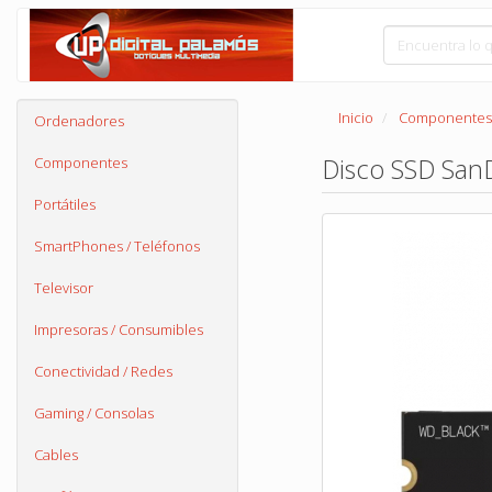
Inicio
Componentes
Ordenadores
Disco SSD San
Componentes
Portátiles
SmartPhones / Teléfonos
Televisor
Impresoras / Consumibles
Conectividad / Redes
Gaming / Consolas
Cables