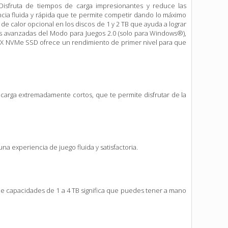
sfruta de tiempos de carga impresionantes y reduce las
ncia fluida y rápida que te permite competir dando lo máximo
de calor opcional en los discos de 1 y 2 TB que ayuda a lograr
es avanzadas del Modo para Juegos 2.0 (solo para Windows®),
50X NVMe SSD ofrece un rendimiento de primer nivel para que
carga extremadamente cortos, que te permite disfrutar de la
na experiencia de juego fluida y satisfactoria.
 capacidades de 1 a 4 TB significa que puedes tener a mano