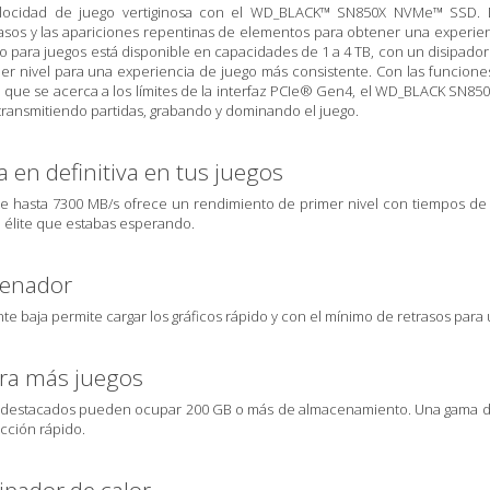
locidad de juego vertiginosa con el WD_BLACK™ SN850X NVMe™ SSD. Di
trasos y las apariciones repentinas de elementos para obtener una experie
do para juegos está disponible en capacidades de 1 a 4 TB, con un disipador 
er nivel para una experiencia de juego más consistente. Con las funcion
 que se acerca a los límites de la interfaz PCIe® Gen4, el WD_BLACK SN8
transmitiendo partidas, grabando y dominando el juego.
a en definitiva en tus juegos
de hasta 7300 MB/s ofrece un rendimiento de primer nivel con tiempos de 
 élite que estabas esperando.
denador
e baja permite cargar los gráficos rápido y con el mínimo de retrasos para u
ra más juegos
ás destacados pueden ocupar 200 GB o más de almacenamiento. Una gama de
cción rápido.