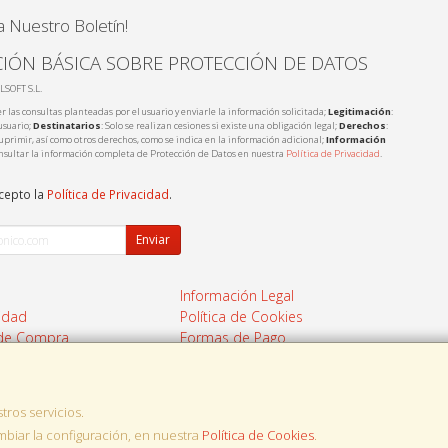
a Nuestro Boletín!
IÓN BÁSICA SOBRE PROTECCIÓN DE DATOS
LSOFT S.L.
r las consultas planteadas por el usuario y enviarle la información solicitada;
Legitimación
:
usuario;
Destinatarios
: Solo se realizan cesiones si existe una obligación legal;
Derechos
:
 suprimir, así como otros derechos, como se indica en la información adicional;
Información
nsultar la información completa de Protección de Datos en nuestra
Política de Privacidad
.
acepto la
Política de Privacidad
.
Enviar
Información Legal
cidad
Política de Cookies
 de Compra
Formas de Pago
tros servicios.
, , , , España. - C.I.F.: B17975095 - Tfno:
iar la configuración, en nuestra
Política de Cookies
.