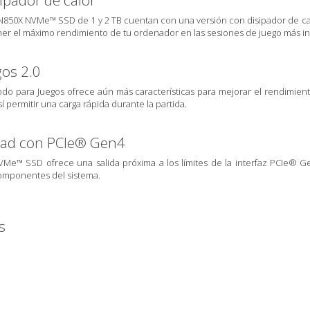
ipador de calor
50X NVMe™ SSD de 1 y 2 TB cuentan con una versión con disipador de calo
er el máximo rendimiento de tu ordenador en las sesiones de juego más in
os 2.0
odo para Juegos ofrece aún más características para mejorar el rendimien
í permitir una carga rápida durante la partida.
dad con PCIe® Gen4
e™ SSD ofrece una salida próxima a los límites de la interfaz PCIe® Gen
omponentes del sistema.
s