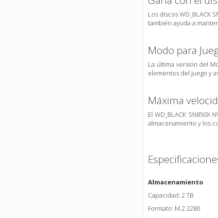
Gana con el dis
Los discos WD_BLACK SN8
también ayuda a manten
Modo para Jueg
La última versión del M
elementos del juego y as
Máxima veloci
El WD_BLACK SN850X NVM
almacenamiento y los c
Especificacione
Almacenamiento
Capacidad: 2 TB
Formato: M.2 2280