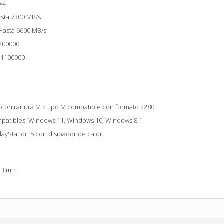
 x4
asta 7300 MB/s
 Hasta 6600 MB/s
1200000
a 1100000
 con ranura M.2 tipo M compatible con formato 2280
mpatibles: Windows 11, Windows 10, Windows 8.1
layStation 5 con disipador de calor
2.3 mm