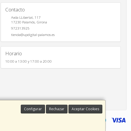
Contacto
Avda LLibertat, 117
17230
Palamós
,
Girona
972313925
tienda@updigital-palamos.es
Horario
10:00 a 13:00 y 17:00 a 20:00
Configurar
Rechazar
Aceptar Cookies