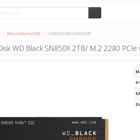
Discos Duros SSD
SANDISK WDS200T2X0E
Disk WD Black SN850X 2TB/ M.2 2280 PCIe G
M
P/
E
Di