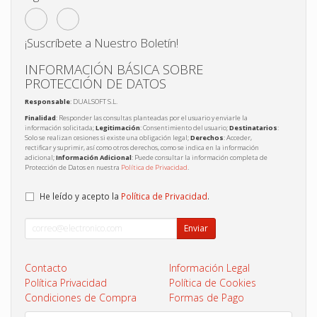
¡Suscríbete a Nuestro Boletín!
INFORMACIÓN BÁSICA SOBRE
PROTECCIÓN DE DATOS
Responsable
: DUALSOFT S.L.
Finalidad
: Responder las consultas planteadas por el usuario y enviarle la
información solicitada;
Legitimación
: Consentimiento del usuario;
Destinatarios
:
Solo se realizan cesiones si existe una obligación legal;
Derechos
: Acceder,
rectificar y suprimir, así como otros derechos, como se indica en la información
adicional;
Información Adicional
: Puede consultar la información completa de
Protección de Datos en nuestra
Política de Privacidad
.
He leído y acepto la
Política de Privacidad
.
Enviar
Contacto
Información Legal
Política Privacidad
Política de Cookies
Condiciones de Compra
Formas de Pago