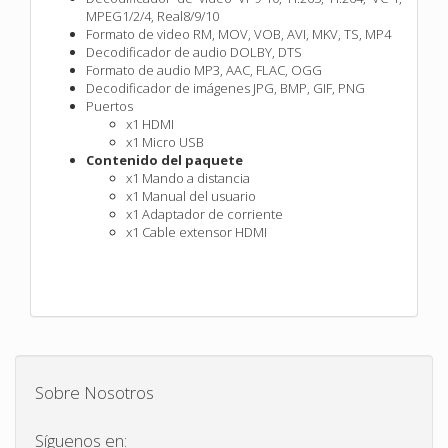
MPEG1/2/4, Real8/9/10
Formato de video RM, MOV, VOB, AVI, MKV, TS, MP4
Decodificador de audio DOLBY, DTS
Formato de audio MP3, AAC, FLAC, OGG
Decodificador de imágenes JPG, BMP, GIF, PNG
Puertos
x1 HDMI
x1 Micro USB
Contenido del paquete
x1 Mando a distancia
x1 Manual del usuario
x1 Adaptador de corriente
x1 Cable extensor HDMI
Sobre Nosotros
Síguenos en: