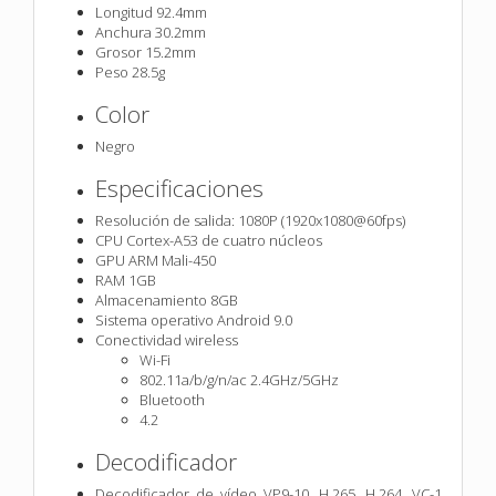
Longitud 92.4mm
Anchura 30.2mm
Grosor 15.2mm
Peso 28.5g
Color
Negro
Especificaciones
Resolución de salida: 1080P (1920x1080@60fps)
CPU Cortex-A53 de cuatro núcleos
GPU ARM Mali-450
RAM 1GB
Almacenamiento 8GB
Sistema operativo Android 9.0
Conectividad wireless
Wi-Fi
802.11a/b/g/n/ac 2.4GHz/5GHz
Bluetooth
4.2
Decodificador
Decodificador de vídeo VP9-10, H.265, H.264, VC-1,