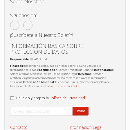
Sobre Nosotros
Síguenos en:
¡Suscríbete a Nuestro Boletín!
INFORMACIÓN BÁSICA SOBRE
PROTECCIÓN DE DATOS
Responsable
: DUALSOFT S.L.
Finalidad
: Responder las consultas planteadas por el usuario y enviarle la
información solicitada;
Legitimación
: Consentimiento del usuario;
Destinatarios
:
Solo se realizan cesiones si existe una obligación legal;
Derechos
: Acceder,
rectificar y suprimir, así como otros derechos, como se indica en la información
adicional;
Información Adicional
: Puede consultar la información completa de
Protección de Datos en nuestra
Política de Privacidad
.
He leído y acepto la
Política de Privacidad
.
Enviar
Contacto
Información Legal