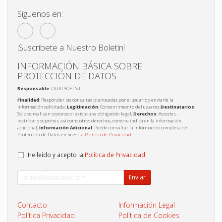
Síguenos en:
¡Suscríbete a Nuestro Boletín!
INFORMACIÓN BÁSICA SOBRE
PROTECCIÓN DE DATOS
Responsable
: DUALSOFT S.L.
Finalidad
: Responder las consultas planteadas por el usuario y enviarle la
información solicitada;
Legitimación
: Consentimiento del usuario;
Destinatarios
:
Solo se realizan cesiones si existe una obligación legal;
Derechos
: Acceder,
rectificar y suprimir, así como otros derechos, como se indica en la información
adicional;
Información Adicional
: Puede consultar la información completa de
Protección de Datos en nuestra
Política de Privacidad
.
He leído y acepto la
Política de Privacidad
.
Enviar
Contacto
Información Legal
Política Privacidad
Política de Cookies