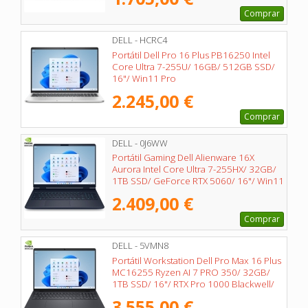
Comprar
DELL - HCRC4
Portátil Dell Pro 16 Plus PB16250 Intel
Core Ultra 7-255U/ 16GB/ 512GB SSD/
16"/ Win11 Pro
2.245,00 €
Comprar
DELL - 0J6WW
Portátil Gaming Dell Alienware 16X
Aurora Intel Core Ultra 7-255HX/ 32GB/
1TB SSD/ GeForce RTX 5060/ 16"/ Win11
2.409,00 €
Comprar
DELL - 5VMN8
Portátil Workstation Dell Pro Max 16 Plus
MC16255 Ryzen AI 7 PRO 350/ 32GB/
1TB SSD/ 16"/ RTX Pro 1000 Blackwell/
Win11 Pro
3.555,00 €