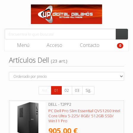
Menú
Acceso
Contacto
0
Artículos Dell
(23 art.)
Ant.
01
02
03
Sig.
DELL - T2PP2
PC Dell Pro Slim Essential QVS1260 Intel
Core Ultra 5-225/ 8GB/ 512GB SSD/
Win11 Pro
905,00 €