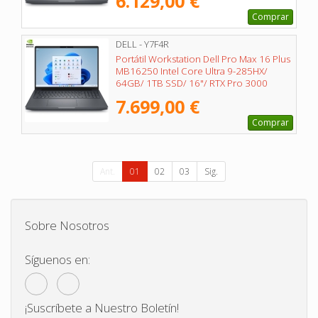
6.129,00 €
Comprar
DELL - Y7F4R
Portátil Workstation Dell Pro Max 16 Plus
MB16250 Intel Core Ultra 9-285HX/
64GB/ 1TB SSD/ 16"/ RTX Pro 3000
Blackwell/ Win11 Pro
7.699,00 €
Comprar
Ant.
01
02
03
Sig.
Sobre Nosotros
Síguenos en:
¡Suscríbete a Nuestro Boletín!