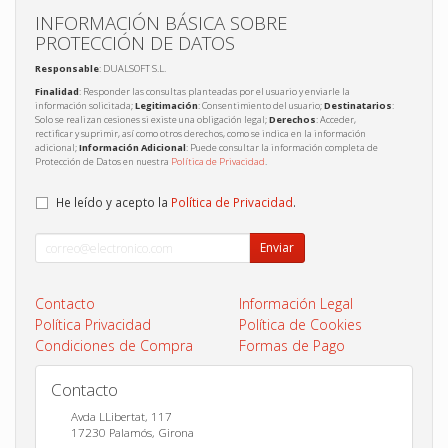
INFORMACIÓN BÁSICA SOBRE
PROTECCIÓN DE DATOS
Responsable
: DUALSOFT S.L.
Finalidad
: Responder las consultas planteadas por el usuario y enviarle la
información solicitada;
Legitimación
: Consentimiento del usuario;
Destinatarios
:
Solo se realizan cesiones si existe una obligación legal;
Derechos
: Acceder,
rectificar y suprimir, así como otros derechos, como se indica en la información
adicional;
Información Adicional
: Puede consultar la información completa de
Protección de Datos en nuestra
Política de Privacidad
.
He leído y acepto la
Política de Privacidad
.
Enviar
Contacto
Información Legal
Política Privacidad
Política de Cookies
Condiciones de Compra
Formas de Pago
Contacto
Avda LLibertat, 117
17230
Palamós
,
Girona