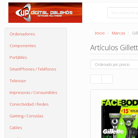
Inicio
Marcas
Gil
Ordenadores
Artículos Gillet
Componentes
Portátiles
SmartPhones / Teléfonos
Televisor
Impresoras / Consumibles
Conectividad / Redes
Gaming / Consolas
Cables