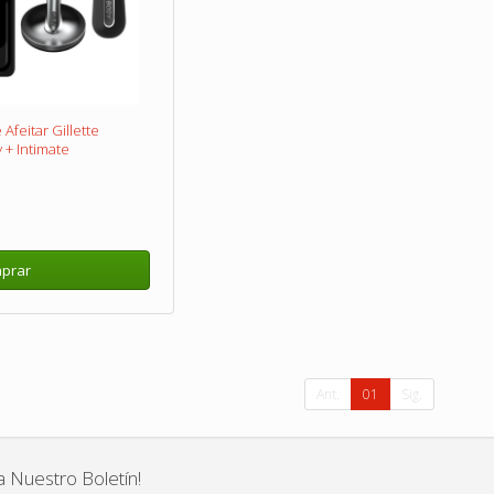
Afeitar Gillette
 + Intimate
prar
Ant.
01
Sig.
a Nuestro Boletín!