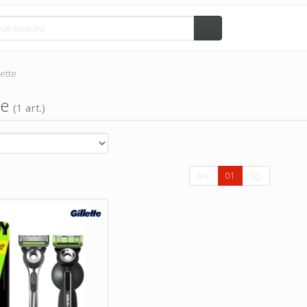
lette
te
(1 art.)
Ant.
01
Sig.