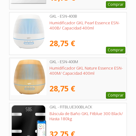
Comprar
GKL - ESN-400B
Humidificador GKL Pearl Essence ESN-
400B/ Capacidad 400ml
28,75 €
Comprar
GKL - ESN-400M
Humidificador GKL Nature Essence ESN-
400M/ Capacidad 400ml
28,75 €
Comprar
GKL - FITBLUE300BLACK
Báscula de Baño GKL Fitblue 300 Black/
Hasta 180kg
32,75 €