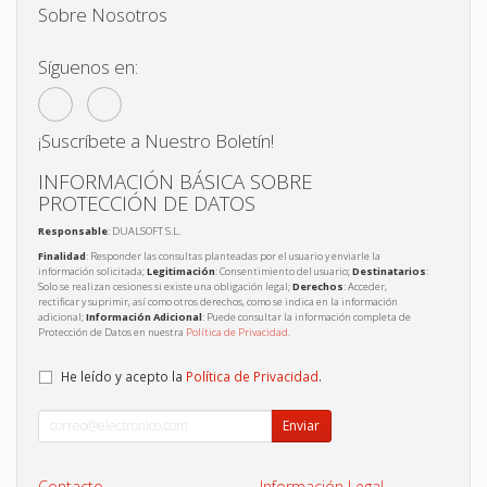
Sobre Nosotros
Síguenos en:
¡Suscríbete a Nuestro Boletín!
INFORMACIÓN BÁSICA SOBRE
PROTECCIÓN DE DATOS
Responsable
: DUALSOFT S.L.
Finalidad
: Responder las consultas planteadas por el usuario y enviarle la
información solicitada;
Legitimación
: Consentimiento del usuario;
Destinatarios
:
Solo se realizan cesiones si existe una obligación legal;
Derechos
: Acceder,
rectificar y suprimir, así como otros derechos, como se indica en la información
adicional;
Información Adicional
: Puede consultar la información completa de
Protección de Datos en nuestra
Política de Privacidad
.
He leído y acepto la
Política de Privacidad
.
Enviar
Contacto
Información Legal