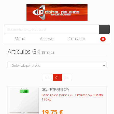
Menú
Acceso
Contacto
0
Artículos Gkl
(9 art.)
Ant.
01
Sig.
GKL - FITRAINBOW
Báscula de Baño GKL Fitraimbow/ Hasta
180kg
19,75 €