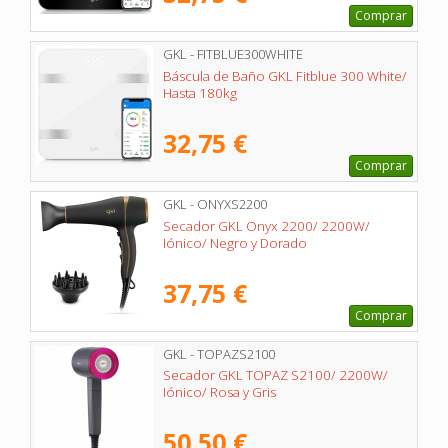
Comprar
GKL - FITBLUE300WHITE
Báscula de Baño GKL Fitblue 300 White/
Hasta 180kg
32,75 €
Comprar
GKL - ONYXS2200
Secador GKL Onyx 2200/ 2200W/
Iónico/ Negro y Dorado
37,75 €
Comprar
GKL - TOPAZS2100
Secador GKL TOPAZ S2100/ 2200W/
Iónico/ Rosa y Gris
50,50 €