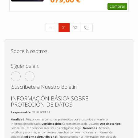
Comprar
Ant.
01
02
Sig.
Sobre Nosotros
Síguenos en:
¡Suscríbete a Nuestro Boletín!
INFORMACIÓN BÁSICA SOBRE
PROTECCIÓN DE DATOS
Responsable
: DUALSOFT S.L.
Finalidad
: Responder las consultas planteadas por el usuario y enviarle la
información solicitada;
Legitimación
: Consentimiento del usuario;
Destinatarios
:
Solo se realizan cesiones si existe una obligación legal;
Derechos
: Acceder,
rectificar y suprimir, así como otros derechos, como se indica en la información
adicional;
Información Adicional
: Puede consultar la información completa de