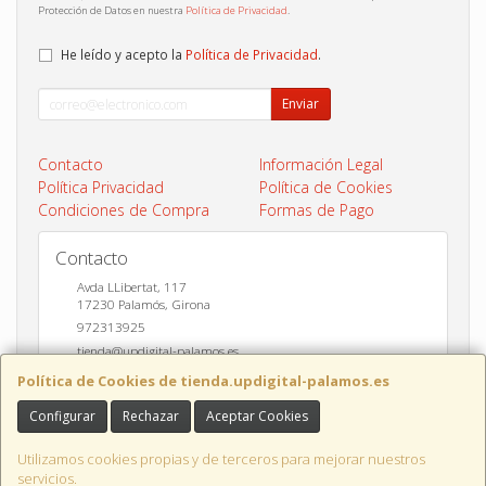
Protección de Datos en nuestra
Política de Privacidad
.
He leído y acepto la
Política de Privacidad
.
Enviar
Contacto
Información Legal
Política Privacidad
Política de Cookies
Condiciones de Compra
Formas de Pago
Contacto
Avda LLibertat, 117
17230
Palamós
,
Girona
972313925
tienda@updigital-palamos.es
Política de Cookies de tienda.updigital-palamos.es
Configurar
Rechazar
Aceptar Cookies
Horario
10:00 a 13:00 y 17:00 a 20:00
Utilizamos cookies propias y de terceros para mejorar nuestros
servicios.