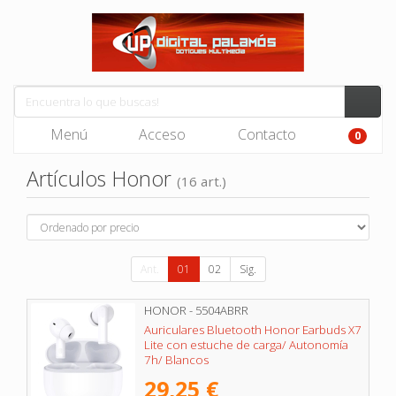
Menú
Acceso
Contacto
0
Artículos Honor
(16 art.)
Ant.
01
02
Sig.
HONOR - 5504ABRR
Auriculares Bluetooth Honor Earbuds X7
Lite con estuche de carga/ Autonomía
7h/ Blancos
29,25 €