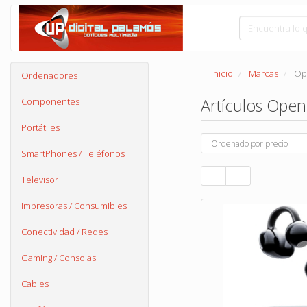
Inicio
Marcas
Op
Ordenadores
Artículos Ope
Componentes
Portátiles
SmartPhones / Teléfonos
Televisor
Impresoras / Consumibles
Conectividad / Redes
Gaming / Consolas
Cables