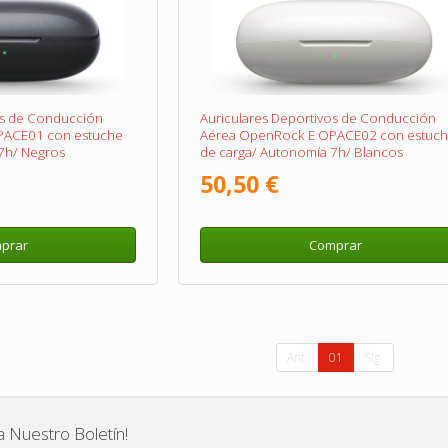
os de Conducción
Auriculares Deportivos de Conducción
PACE01 con estuche
Aérea OpenRock E OPACE02 con estuc
7h/ Negros
de carga/ Autonomía 7h/ Blancos
50,50 €
prar
Comprar
Ant.
01
Sig.
a Nuestro Boletín!