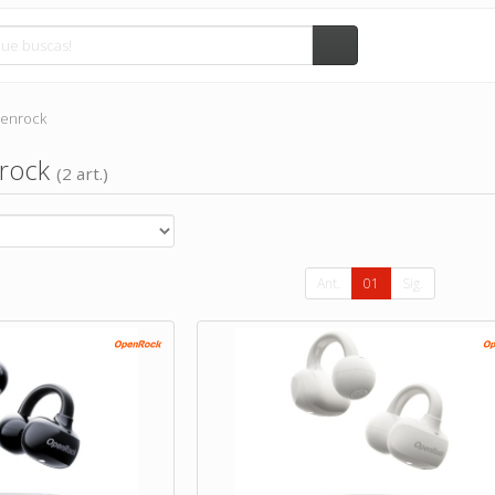
enrock
nrock
(2 art.)
Ant.
01
Sig.