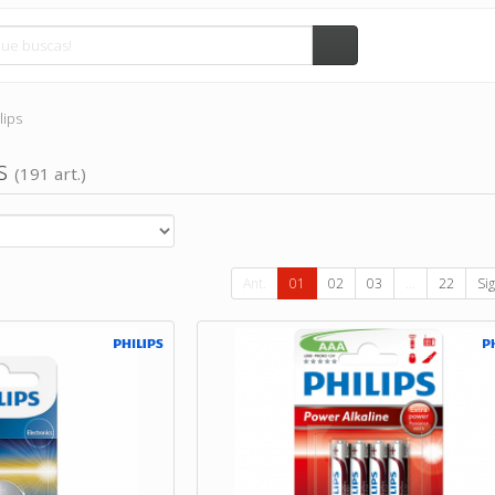
lips
ps
(191 art.)
Ant.
01
02
03
...
22
Sig