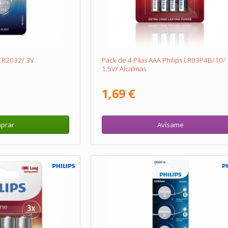
 CR2032/ 3V
Pack de 4 Pilas AAA Philips LR03P4B/10/
1.5V/ Alcalinas
1,69 €
prar
Avísame