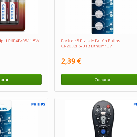
ilips LR6P4B/05/ 1.5V/
Pack de 5 Pilas de Botón Philips
CR2032P5/01B Lithium/ 3V
2,39 €
prar
Comprar