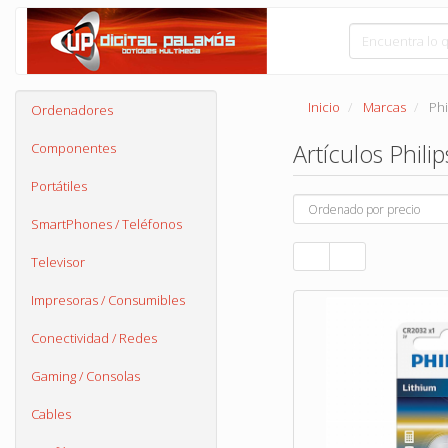
Inicio
Marcas
Phi
Ordenadores
Artículos Phili
Componentes
Portátiles
SmartPhones / Teléfonos
Televisor
Impresoras / Consumibles
Conectividad / Redes
Gaming / Consolas
Cables