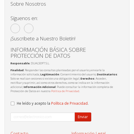
Sobre Nosotros
Síguenos en:
¡Suscríbete a Nuestro Boletín!
INFORMACIÓN BÁSICA SOBRE
PROTECCIÓN DE DATOS
Responsable
: DUALSOFT S.L.
Finalidad
: Responder las consultas planteadas por el usuario y enviarle la
información solicitada;
Legitimación
: Consentimiento del usuario;
Destinatarios
:
Solo se realizan cesiones si existe una obligación legal;
Derechos
: Acceder,
rectificar y suprimir, así como otros derechos, como se indica en la información
adicional;
Información Adicional
: Puede consultar la información completa de
Protección de Datos en nuestra
Política de Privacidad
.
He leído y acepto la
Política de Privacidad
.
Enviar
Contacto
Información Legal