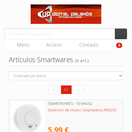
Menú
Acceso
Contacto
0
Artículos Smartwares
(6 art.)
Ant.
01
Sig.
SMARTWARES - 10.044.62
Detector de Humo Smartwares RM250
5,99 €