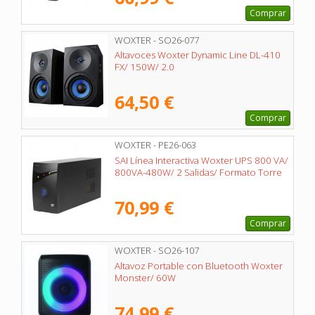
Comprar
WOXTER - SO26-077
Altavoces Woxter Dynamic Line DL-410
FX/ 150W/ 2.0
64,50 €
Comprar
WOXTER - PE26-063
SAI Línea Interactiva Woxter UPS 800 VA/
800VA-480W/ 2 Salidas/ Formato Torre
70,99 €
Comprar
WOXTER - SO26-107
Altavoz Portable con Bluetooth Woxter
Monster/ 60W
74,99 €