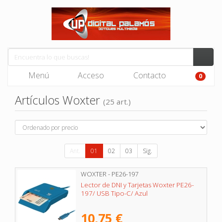
Menú
Acceso
Contacto
0
Artículos Woxter
(25 art.)
Ant.
01
02
03
Sig.
WOXTER - PE26-197
Lector de DNI y Tarjetas Woxter PE26-
197/ USB Tipo-C/ Azul
10,75 €