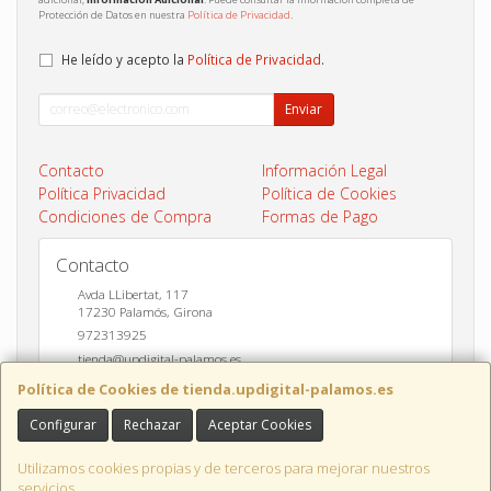
Protección de Datos en nuestra
Política de Privacidad
.
He leído y acepto la
Política de Privacidad
.
Enviar
Contacto
Información Legal
Política Privacidad
Política de Cookies
Condiciones de Compra
Formas de Pago
Contacto
Avda LLibertat, 117
17230
Palamós
,
Girona
972313925
tienda@updigital-palamos.es
Política de Cookies de tienda.updigital-palamos.es
Configurar
Rechazar
Aceptar Cookies
Horario
10:00 a 13:00 y 17:00 a 20:00
Utilizamos cookies propias y de terceros para mejorar nuestros
servicios.