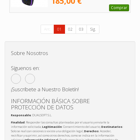
185,00 €
Comprar
Ant.
01
02
03
Sig.
Sobre Nosotros
Síguenos en:
¡Suscríbete a Nuestro Boletín!
INFORMACIÓN BÁSICA SOBRE
PROTECCIÓN DE DATOS
Responsable
: DUALSOFT S.L.
Finalidad
: Responder las consultas planteadas por el usuario y enviarle la
información solicitada;
Legitimación
: Consentimiento del usuario;
Destinatarios
:
Solo se realizan cesiones si existe una obligación legal;
Derechos
: Acceder,
rectificar y suprimir, así como otros derechos, como se indica en la información
adicional;
Información Adicional
: Puede consultar la información completa de